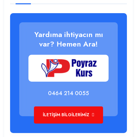
Yardıma ihtiyacın mı
var? Hemen Ara!
0464 214 0055
İLETIŞIM BILGILERIMIZ