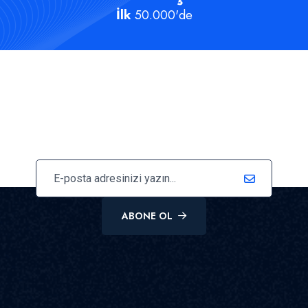
İlk
50.000'de
En Son Güncellemeler İçin
Bültenimize Abone Olun
ABONE OL